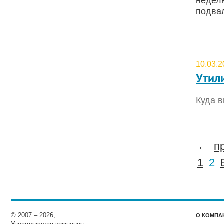
неделю
подва
10.03.2
Утил
Куда 
←
п
1
2
© 2007 – 2026,
О КОМПА