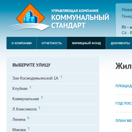
Режи
Понед
пере
Пт -
Сб - 
О КОМПАНИИ
ОТЧЕТНОСТЬ
ЖИЛИЩНЫЙ ФОНД
ДОКУМЕНТЫ
Жил
ВЫБЕРИТЕ УЛИЦУ
1
Зои Космодемьянской 1А
ПЛОЩАД
1
Клубная
3
Коммунальная
ГОД ПОС
1
Л.Комсомола
5
Ленина
ПЛАН М
1
Микова