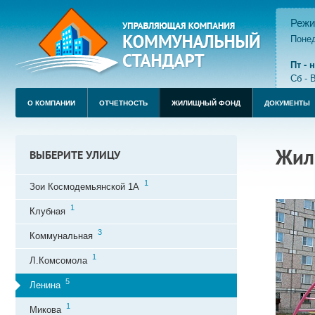
Режи
Понед
пере
Пт -
Сб - 
О КОМПАНИИ
ОТЧЕТНОСТЬ
ЖИЛИЩНЫЙ ФОНД
ДОКУМЕНТЫ
Жил
ВЫБЕРИТЕ УЛИЦУ
1
Зои Космодемьянской 1А
1
Клубная
3
Коммунальная
1
Л.Комсомола
5
Ленина
1
Микова