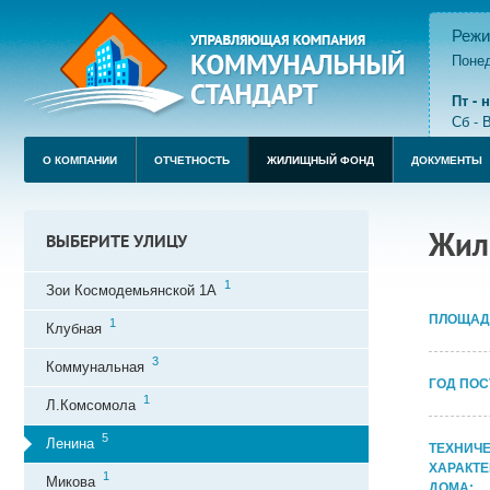
Режи
Понед
пере
Пт -
Сб - 
О КОМПАНИИ
ОТЧЕТНОСТЬ
ЖИЛИЩНЫЙ ФОНД
ДОКУМЕНТЫ
Жил
ВЫБЕРИТЕ УЛИЦУ
1
Зои Космодемьянской 1А
ПЛОЩАД
1
Клубная
3
Коммунальная
ГОД ПОС
1
Л.Комсомола
5
Ленина
ТЕХНИЧ
ХАРАКТ
1
Микова
ДОМА: