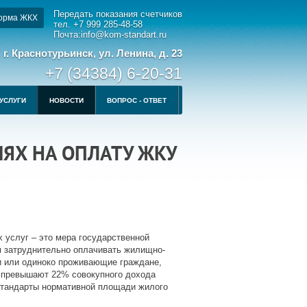
Передать показания счетчиков
орма ЖКХ
тел. +7 999 285-48-58
Почта:info@kom-standart.ru
г. Краснотурьинск, ул. Ленина, д. 23
+7 (34384) 6-20-31
УСЛУГИ
НОВОСТИ
ВОПРОС - ОТВЕТ
ЯХ НА ОПЛАТУ ЖКУ
 услуг – это мера государственной
м затруднительно оплачивать жилищно-
и или одиноко проживающие граждане,
 превышают 22% совокупного дохода
стандарты нормативной площади жилого