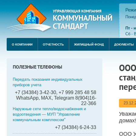
Режи
Понед
пере
Пт -
Сб - 
О КОМПАНИИ
ОТЧЕТНОСТЬ
ЖИЛИЩНЫЙ ФОНД
ДОКУМЕНТЫ
ООО
ПОЛЕЗНЫЕ ТЕЛЕФОНЫ
стан
Передать показания индивидуальных
пер
приборов учета
+7 (34384) 3-42-30, +7 999 285 48 58
WhatsApp, MAX, Telegram 8(904)16-
22-366
23.12.
Наружные сети тепло/водоснабжения и
Уважа
водоотведения — МУП "Управление
коммунальным комплексом"
домах
+7 (34384) 6-24-33
ООО У