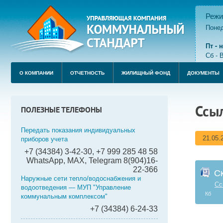
Режи
Понед
пере
Пт -
Сб - 
О КОМПАНИИ
ОТЧЕТНОСТЬ
ЖИЛИЩНЫЙ ФОНД
ДОКУМЕНТЫ
Ссы
ПОЛЕЗНЫЕ ТЕЛЕФОНЫ
Передать показания индивидуальных
21.05.
приборов учета
+7 (34384) 3-42-30, +7 999 285 48 58
WhatsApp, MAX, Telegram 8(904)16-
22-366
С
Наружные сети тепло/водоснабжения и
Сс
водоотведения — МУП "Управление
Кб
коммунальным комплексом"
+7 (34384) 6-24-33