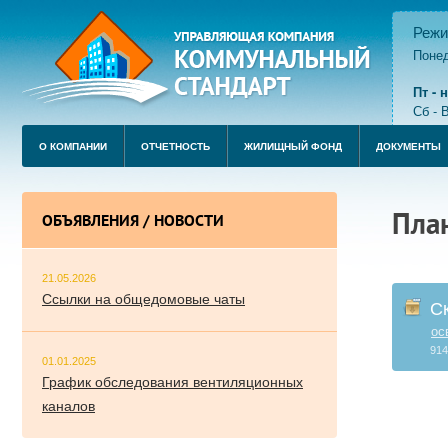
Режи
Понед
пере
Пт -
Сб - 
О КОМПАНИИ
ОТЧЕТНОСТЬ
ЖИЛИЩНЫЙ ФОНД
ДОКУМЕНТЫ
Пла
ОБЪЯВЛЕНИЯ / НОВОСТИ
21.05.2026
Ссылки на общедомовые чаты
С
ос
914
01.01.2025
График обследования вентиляционных
каналов