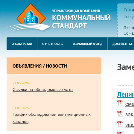
Режи
Понед
пере
Пт -
Сб - 
О КОМПАНИИ
ОТЧЕТНОСТЬ
ЖИЛИЩНЫЙ ФОНД
ДОКУМЕНТЫ
Зам
ОБЪЯВЛЕНИЯ / НОВОСТИ
21.05.2026
Ссылки на общедомовые чаты
Лени
сме
01.01.2025
зак
График обследования вентиляционных
каналов
зак