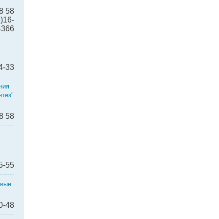
8 58
)16-
-366
4-33
ния
тез"
8 58
5-55
овые
0-48