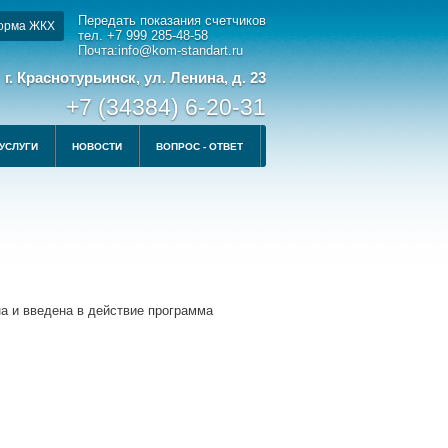
Передать показания счетчиков
орма ЖКХ
тел. +7 999 285-48-58
Почта:info@kom-standart.ru
г. Краснотурьинск, ул. Ленина, д. 23
+7 (34384) 6-20-31
УСЛУГИ
НОВОСТИ
ВОПРОС - ОТВЕТ
а и введена в действие программа