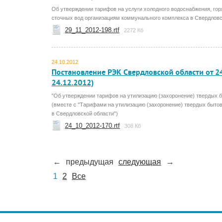
Об утверждении тарифов на услуги холодного водоснабжения, гор
сточных вод организациям коммунального комплекса в Свердловск
29_11_2012-198.rtf
2272 Кб
24.10.2012
Постановление РЭК Свердловской области от 24
24.12.2012)
"Об утверждении тарифов на утилизацию (захоронение) твердых 
(вместе с "Тарифами на утилизацию (захоронение) твердых быто
в Свердловской области")
24_10_2012-170.rtf
308 Кб
←
предыдущая
следующая
→
1
2
Все