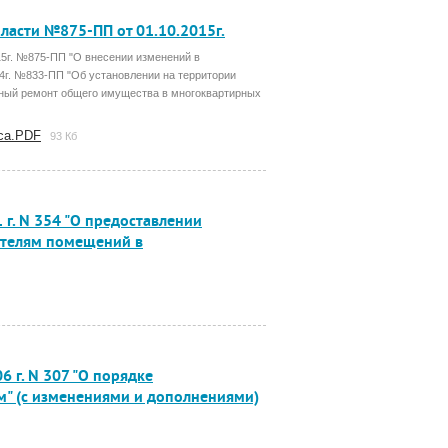
ласти №875-ПП от 01.10.2015г.
15г. №875-ПП "О внесении изменений в
4г. №833-ПП "Об установлении на территории
ьный ремонт общего имущества в многоквартирных
оса.PDF
93 Кб
 г. N 354 "О предоставлении
ателям помещений в
6 г. N 307 "О порядке
м" (с изменениями и дополнениями)