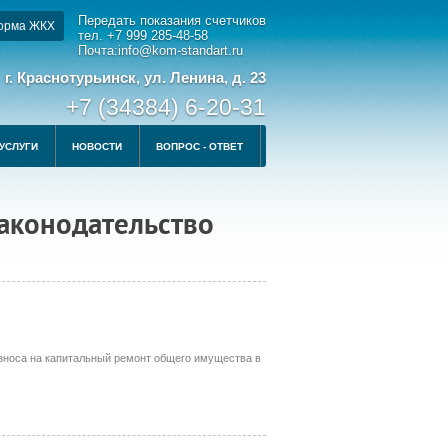
Передать показания счетчиков
орма ЖКХ
тел. +7 999 285-48-58
Почта:info@kom-standart.ru
г. Краснотурьинск, ул. Ленина, д. 23
+7 (34384) 6-20-31
УСЛУГИ
НОВОСТИ
ВОПРОС - ОТВЕТ
аконодательство
взноса на капитальный ремонт общего имущества в