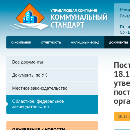
Режи
Понед
пере
Пт -
Сб - 
О КОМПАНИИ
ОТЧЕТНОСТЬ
ЖИЛИЩНЫЙ ФОНД
ДОКУМЕНТЫ
Все документы
Пос
18.1
Документы по УК
утв
Местное законодательство
пос
орг
Областное, федеральное
законодательство
18.12.