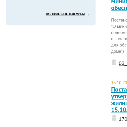
миним
обес
→
ВСЕ ПОЛЕЗНЫЕ ТЕЛЕФОНЫ
Постано
"О мини
содержа
выполне
для обе
доме")
03_
15.10.2
Поста
утвер
жили
15.10
170