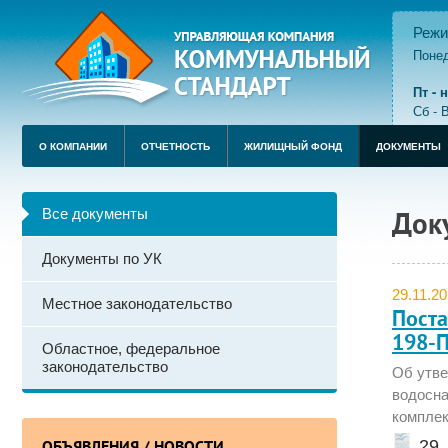
Режи
Понед
пере
Пт -
Сб - 
О КОМПАНИИ
ОТЧЕТНОСТЬ
ЖИЛИЩНЫЙ ФОНД
ДОКУМЕНТЫ
Все документы
Док
Документы по УК
29.11.2
Местное законодательство
Поста
198-П
Областное, федеральное
законодательство
Об утве
водосна
комплек
29_