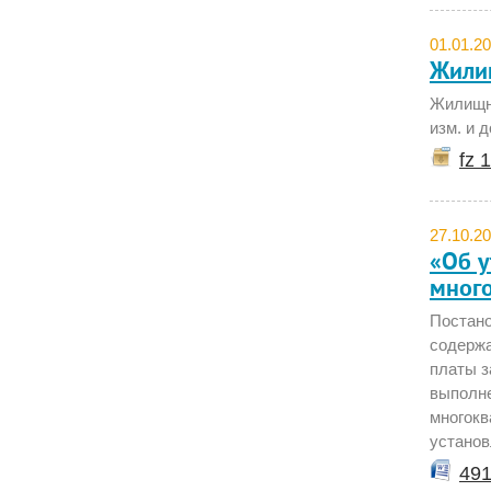
01.01.2
Жили
Жилищны
изм. и 
fz 
27.10.2
«Об 
мног
Постано
содержа
платы з
выполне
многокв
устано
491