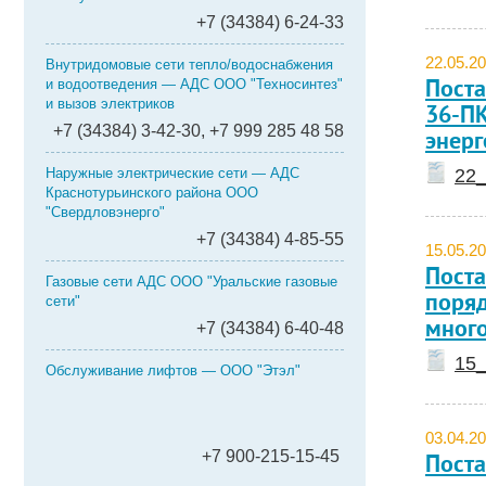
+7 (34384) 6-24-33
22.05.2
Внутридомовые сети тепло/водоснабжения
и водоотведения — АДС ООО "Техносинтез"
Поста
и вызов электриков
36-ПК
+7 (34384) 3-42-30, +7 999 285 48 58
энерг
Наружные электрические сети — АДС
22_
Краснотурьинского района ООО
"Свердловэнерго"
+7 (34384) 4-85-55
15.05.2
Поста
Газовые сети АДС ООО "Уральские газовые
поряд
сети"
мног
+7 (34384) 6-40-48
15_
Обслуживание лифтов — ООО "Этэл"
03.04.2
+7 900-215-15-45
Поста